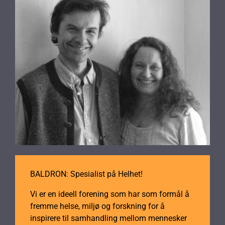
BALDRON: Spesialist på Helhet!
Vi er en ideell forening som har som formål å
fremme helse, miljø og forskning for å
inspirere til samhandling mellom mennesker