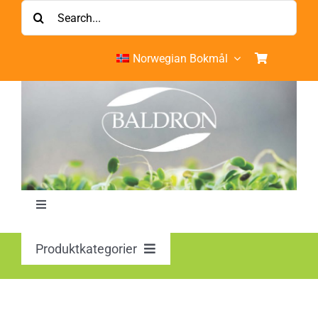
Skip
Søk
to
etter:
content
Norwegian Bokmål
Toggle
Navigation
Hjem
Produktkategorier
BALDRON MistelTree Essences
Min konto