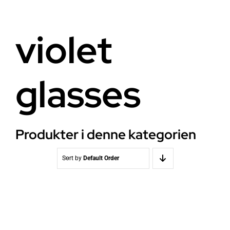
Helse
Om oss
violet
Stråling EMF
Butikk i Oslo
glasses
Lys
Kontakt oss
Vann
Kjøpsvilkår
Produkter i denne kategorien
Media & Events
Nyheter
Sort by
Default Order
Kurs
WooCommerce Cart