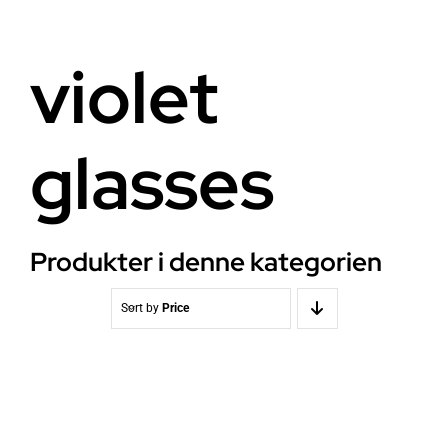
Helse
Om oss
violet
Stråling EMF
Butikk i Oslo
glasses
Lys
Kontakt oss
Vann
Kjøpsvilkår
Produkter i denne kategorien
Media & Events
Nyheter
Sort by
Price
Kurs
WooCommerce Cart