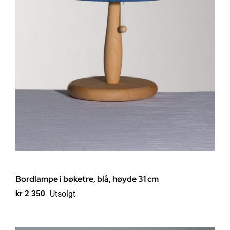
Bordlampe i bøketre, blå, høyde 31 cm
Utsolgt
kr
2 350