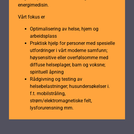
energimedisin.
Vårt fokus er
Optimalisering av helse, hjem og
arbeidsplass
Praktisk hjelp for personer med spesielle
utfordringer i vårt moderne samfunn;
høysensitive eller overfølsomme med
diffuse helseplager, barn og voksne;
spirituell åpning
Rådgivning og testing av
helsebelastninger; husundersøkelser i.
f.t. mobilstråling,
strøm/elektromagnetiske felt,
lysforurensning mm.