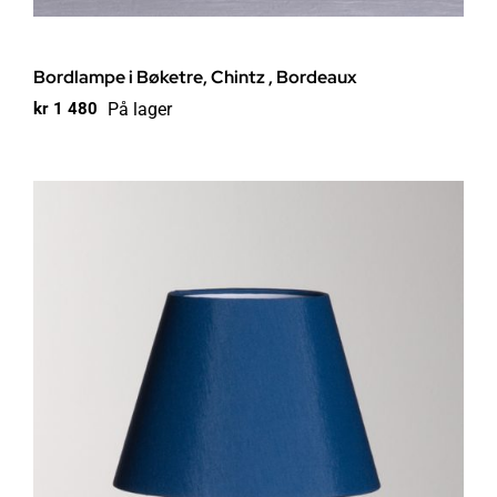
Bordlampe i Bøketre, Chintz , Bordeaux
På lager
kr
1 480