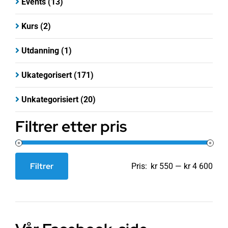
Events
(13)
Kurs
(2)
Utdanning
(1)
Ukategorisert
(171)
Unkategorisiert
(20)
Filtrer etter pris
Filtrer
Pris:
kr 550
—
kr 4 600
Min.
Makspris
pris