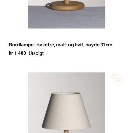
Bordlampe i bøketre, matt og hvit, høyde 31 cm
Utsolgt
kr
1 480