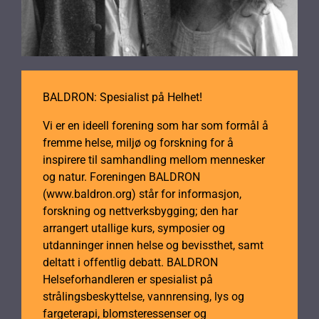
BALDRON: Spesialist på Helhet!
Vi er en ideell forening som har som formål å
fremme helse, miljø og forskning for å
inspirere til samhandling mellom mennesker
og natur. Foreningen BALDRON
(www.baldron.org) står for informasjon,
forskning og nettverksbygging; den har
arrangert utallige kurs, symposier og
utdanninger innen helse og bevissthet, samt
deltatt i offentlig debatt. BALDRON
Helseforhandleren er spesialist på
strålingsbeskyttelse, vannrensing, lys og
fargeterapi, blomsteressenser og