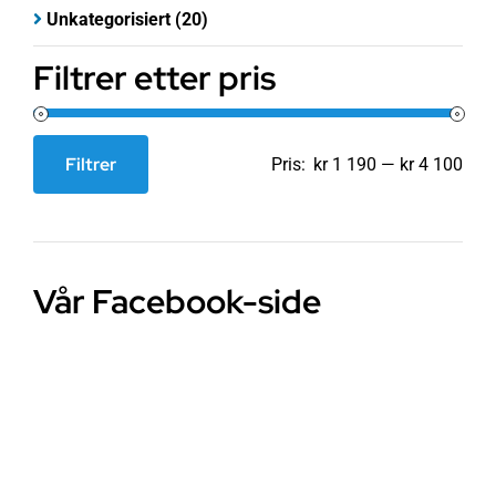
Unkategorisiert
(20)
Filtrer etter pris
Filtrer
Pris:
kr 1 190
—
kr 4 100
Min.
Makspris
pris
Vår Facebook-side