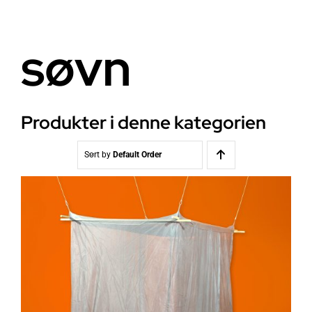
Helse
Om oss
søvn
Stråling EMF
Butikk i Oslo
Lys
Kontakt oss
Produkter i denne kategorien
Vann
Kjøpsvilkår
Sort by
Default Order
Media & Events
Nyheter
Kurs
WooCommerce Cart