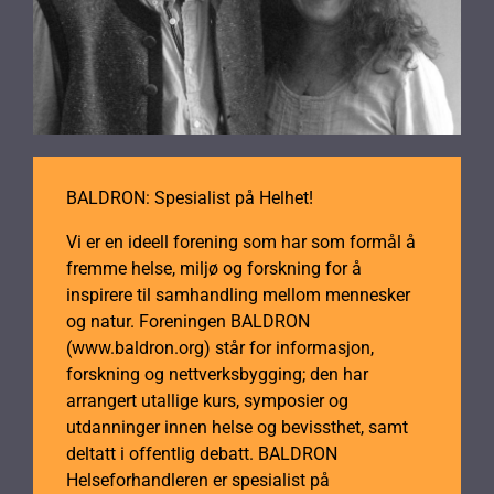
BALDRON: Spesialist på Helhet!
Vi er en ideell forening som har som formål å
fremme helse, miljø og forskning for å
inspirere til samhandling mellom mennesker
og natur. Foreningen BALDRON
(www.baldron.org) står for informasjon,
forskning og nettverksbygging; den har
arrangert utallige kurs, symposier og
utdanninger innen helse og bevissthet, samt
deltatt i offentlig debatt. BALDRON
Helseforhandleren er spesialist på